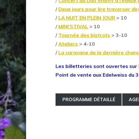
/
Concert du Duo Wanty à l’église
/
Deux jours pour lire traverser dir
/
LA NUIT EN PLEIN JOUR
> 10
/
MINI’STIVAL
> 10
/
Tournée des bistrots
> 3-10
/
Ateliers
> 4-10
/
La caravane de la dernière chan
Les billetteries sont ouvertes sur
Point de vente aux Edelweiss du 3
PROGRAMME DÉTAILLÉ
AGE