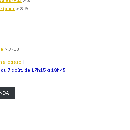
 de Servoz
> 8
e jouer
> 8-9
ce
> 3-10
helloasso
!
 au 7 août, de 17h15 à 18h45
NDA