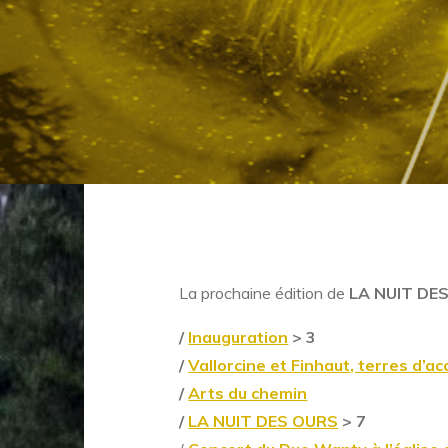
La prochaine édition de
LA NUIT DE
/
Inauguration
> 3
/
Vallorcine et Finhaut, terres d’a
/
Arts du chemin
/
LA NUIT DES OURS
> 7