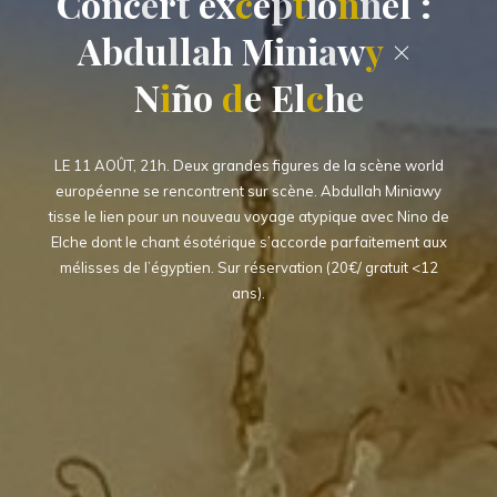
C
o
C
n
c
e
r
t
e
x
c
e
p
t
p
i
o
n
n
e
l
:
A
b
u
d
u
d
l
l
a
h
M
i
n
i
n
a
w
y
×
N
i
ñ
o
e
d
e
E
l
c
h
e
LE 11 AOÛT, 21h. Deux grandes figures de la scène world
européenne se rencontrent sur scène. Abdullah Miniawy
tisse le lien pour un nouveau voyage atypique avec Nino de
Elche dont le chant ésotérique s’accorde parfaitement aux
mélisses de l’égyptien. Sur réservation (20€/ gratuit <12
ans).